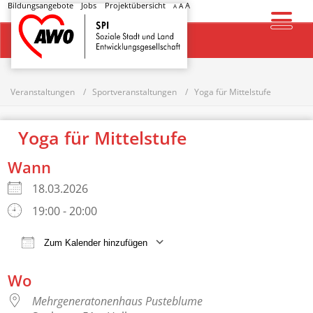
Bildungsangebote
Jobs
Projektübersicht
A
A
A
Startseite
Veranstaltungen
Sportveranstaltungen
Yoga für Mittelstufe
Yoga für Mittelstufe
Wann
18.03.2026
19:00 - 20:00
Zum Kalender hinzufügen
ICS herunterladen
Google Kalender
Wo
Mehrgeneratonenhaus Pusteblume