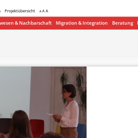
s
Projektübersicht
A
A
A
esen & Nachbarschaft
Migration & Integration
Beratung