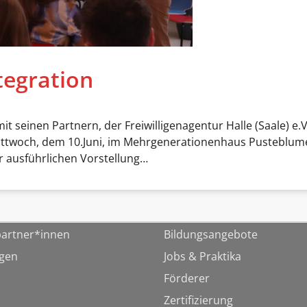
tegration
 seinen Partnern, der Freiwilligenagentur Halle (Saale) e
 Mittwoch, dem 10.Juni, im Mehrgenerationenhaus Pusteblu
r ausführlichen Vorstellung…
artner*innen
Bildungsangebote
ngen
Jobs & Praktika
Förderer
Zertifizierung