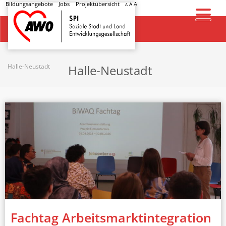
Bildungsangebote
Jobs
Projektübersicht
A
A
A
Startseite
Halle-Neustadt
Halle-Neustadt
Fachtag Arbeitsmarktintegration