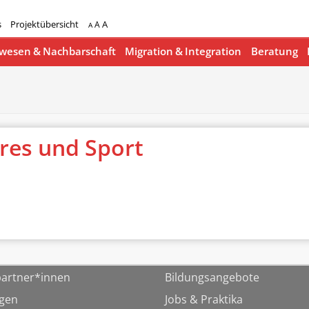
s
Projektübersicht
A
A
A
esen & Nachbarschaft
Migration & Integration
Beratung
eres und Sport
artner*innen
Bildungsangebote
ngen
Jobs & Praktika