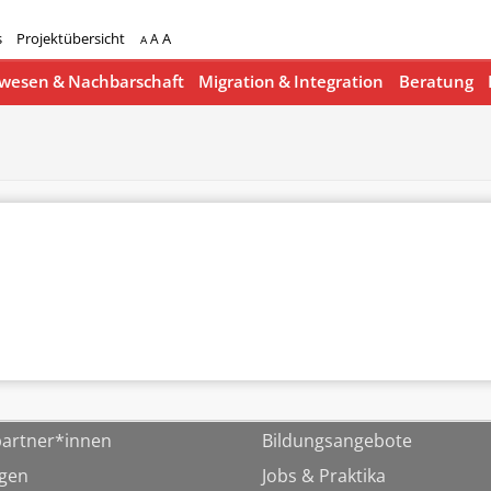
s
Projektübersicht
A
A
A
esen & Nachbarschaft
Migration & Integration
Beratung
artner*innen
Bildungsangebote
ngen
Jobs & Praktika