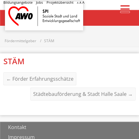
Bildungsangebote
Jobs
Projektübersicht
A
A
A
Startseite
Fördermittelgeber
STÄM
STÄM
←
Förder Erfahrungsschätze
Städtebauförderung & Stadt Halle Saale
→
Kontakt
Impressum