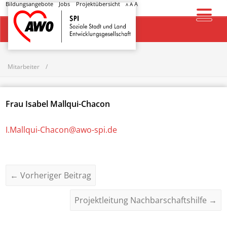
Bildungsangebote
Jobs
Projektübersicht
A
A
A
Startseite
Mitarbeiter
Frau
Isabel Mallqui-Chacon
I.Mallqui-Chacon@awo-spi.de
←
Vorheriger Beitrag
Projektleitung Nachbarschaftshilfe
→