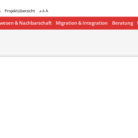
s
Projektübersicht
A
A
A
esen & Nachbarschaft
Migration & Integration
Beratung