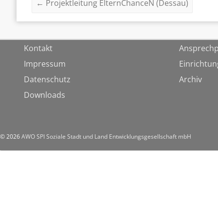
←
Projektleitung ElternChanceN (Dessau)
Kontakt
Ansprechp
Impressum
Einrichtu
Datenschutz
Archiv
Downloads
© 2026
AWO SPI Soziale Stadt und Land Entwicklungsgesellschaft mbH