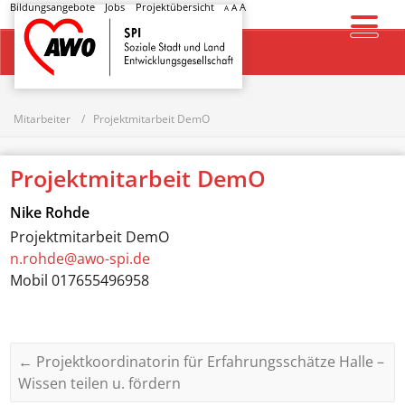
Bildungsangebote
Jobs
Projektübersicht
A
A
A
Startseite
Mitarbeiter
Projektmitarbeit DemO
Projektmitarbeit DemO
Nike Rohde
Projektmitarbeit DemO
n.rohde@awo-spi.de
Mobil
017655496958
←
Projektkoordinatorin für Erfahrungsschätze Halle –
Wissen teilen u. fördern