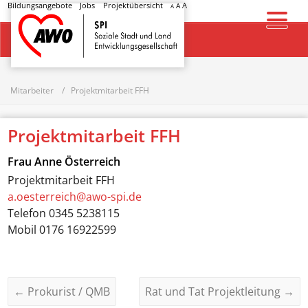
Bildungsangebote
Jobs
Projektübersicht
A
A
A
Startseite
Mitarbeiter
Projektmitarbeit FFH
Projektmitarbeit FFH
Frau
Anne Österreich
Projektmitarbeit FFH
a.oesterreich@awo-spi.de
Telefon
0345 5238115
Mobil
0176 16922599
←
Prokurist / QMB
Rat und Tat Projektleitung
→