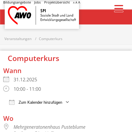
Bildungsangebote
Jobs
Projektübersicht
A
A
A
Startseite
Veranstaltungen
Computerkurs
Computerkurs
Wann
31.12.2025
10:00 - 11:00
Zum Kalender hinzufügen
ICS herunterladen
Google Kalender
Wo
Mehrgeneratonenhaus Pusteblume