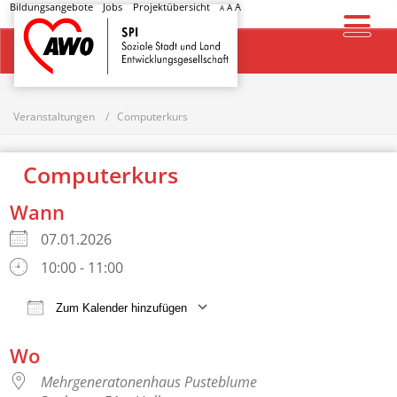
Bildungsangebote
Jobs
Projektübersicht
A
A
A
Startseite
Veranstaltungen
Computerkurs
Computerkurs
Wann
07.01.2026
10:00 - 11:00
Zum Kalender hinzufügen
ICS herunterladen
Google Kalender
Wo
Mehrgeneratonenhaus Pusteblume