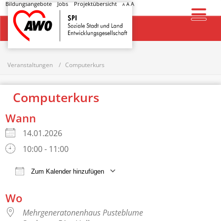
Bildungsangebote
Jobs
Projektübersicht
A
A
A
Startseite
Veranstaltungen
Computerkurs
Computerkurs
Wann
14.01.2026
10:00 - 11:00
Zum Kalender hinzufügen
ICS herunterladen
Google Kalender
Wo
Mehrgeneratonenhaus Pusteblume