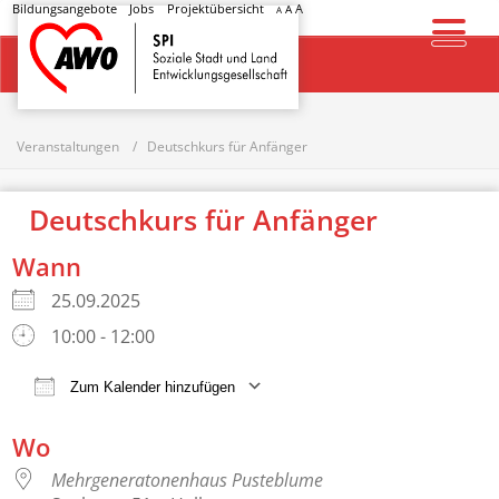
Bildungsangebote
Jobs
Projektübersicht
A
A
A
Startseite
Veranstaltungen
Deutschkurs für Anfänger
Deutschkurs für Anfänger
Wann
25.09.2025
10:00 - 12:00
Zum Kalender hinzufügen
ICS herunterladen
Google Kalender
Wo
Mehrgeneratonenhaus Pusteblume