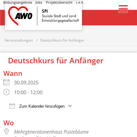
Bildungsangebote
Jobs
Projektübersicht
A
A
A
Startseite
Veranstaltungen
Deutschkurs für Anfänger
Deutschkurs für Anfänger
Wann
30.09.2025
10:00 - 12:00
Zum Kalender hinzufügen
ICS herunterladen
Google Kalender
Wo
Mehrgeneratonenhaus Pusteblume