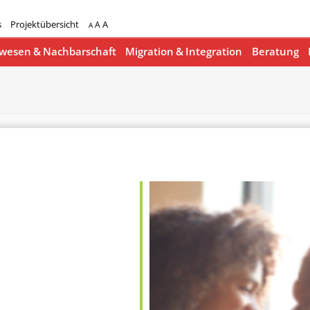
s
Projektübersicht
A
A
A
esen & Nachbarschaft
Migration & Integration
Beratung
lender
iCalendar