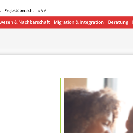
s
Projektübersicht
A
A
A
esen & Nachbarschaft
Migration & Integration
Beratung
lender
iCalendar