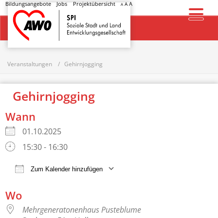
Bildungsangebote
Jobs
Projektübersicht
A
A
A
Startseite
Veranstaltungen
Gehirnjogging
Gehirnjogging
Wann
01.10.2025
15:30 - 16:30
Zum Kalender hinzufügen
ICS herunterladen
Google Kalender
Wo
Mehrgeneratonenhaus Pusteblume