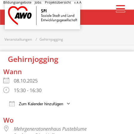
Bildungsangebote
Jobs
Projektübersicht
A
A
A
Startseite
Veranstaltungen
Gehirnjogging
Gehirnjogging
Wann
08.10.2025
15:30 - 16:30
Zum Kalender hinzufügen
ICS herunterladen
Google Kalender
Wo
Mehrgeneratonenhaus Pusteblume