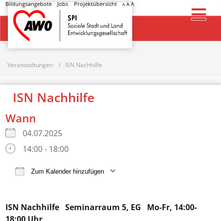
Bildungsangebote
Jobs
Projektübersicht
A
A
A
Startseite
Veranstaltungen
ISN Nachhilfe
ISN Nachhilfe
Wann
04.07.2025
14:00 - 18:00
Zum Kalender hinzufügen
ICS herunterladen
Google Kalender
ISN Nachhilfe
Seminarraum 5, EG Mo-Fr, 14:00-
18:00 Uhr