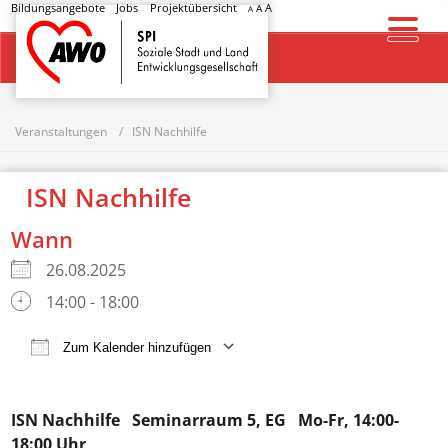
Bildungsangebote
Jobs
Projektübersicht
A
A
A
Startseite
Veranstaltungen
ISN Nachhilfe
ISN Nachhilfe
Wann
26.08.2025
14:00 - 18:00
Zum Kalender hinzufügen
ICS herunterladen
Google Kalender
ISN Nachhilfe
Seminarraum 5, EG Mo-Fr, 14:00-
18:00 Uhr