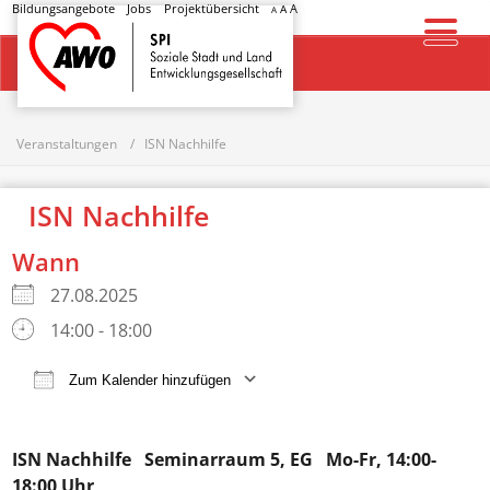
Bildungsangebote
Jobs
Projektübersicht
A
A
A
Startseite
Veranstaltungen
ISN Nachhilfe
ISN Nachhilfe
Wann
27.08.2025
14:00 - 18:00
Zum Kalender hinzufügen
ICS herunterladen
Google Kalender
ISN Nachhilfe
Seminarraum 5, EG Mo-Fr, 14:00-
18:00 Uhr