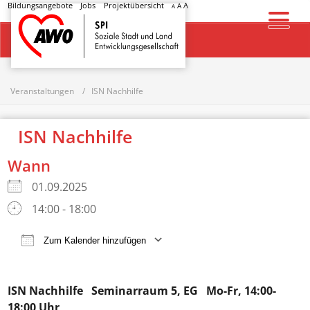
Bildungsangebote
Jobs
Projektübersicht
A
A
A
Startseite
Veranstaltungen
ISN Nachhilfe
ISN Nachhilfe
Wann
01.09.2025
14:00 - 18:00
Zum Kalender hinzufügen
ICS herunterladen
Google Kalender
ISN Nachhilfe
Seminarraum 5, EG Mo-Fr, 14:00-
18:00 Uhr