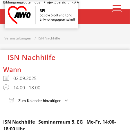
Bildungsangebote
Jobs
Projektübersicht
A
A
A
Startseite
Veranstaltungen
ISN Nachhilfe
ISN Nachhilfe
Wann
02.09.2025
14:00 - 18:00
Zum Kalender hinzufügen
ICS herunterladen
Google Kalender
ISN Nachhilfe
Seminarraum 5, EG Mo-Fr, 14:00-
18:00 Uhr