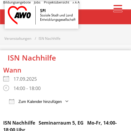
Bildungsangebote
Jobs
Projektübersicht
A
A
A
Startseite
Veranstaltungen
ISN Nachhilfe
ISN Nachhilfe
Wann
17.09.2025
14:00 - 18:00
Zum Kalender hinzufügen
ICS herunterladen
Google Kalender
ISN Nachhilfe
Seminarraum 5, EG Mo-Fr, 14:00-
18:00 Uhr