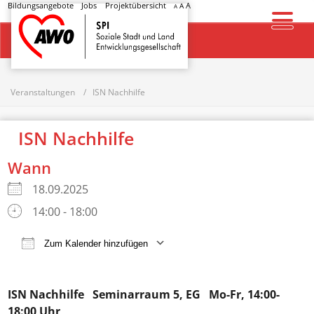
Bildungsangebote
Jobs
Projektübersicht
A
A
A
Startseite
Veranstaltungen
ISN Nachhilfe
ISN Nachhilfe
Wann
18.09.2025
14:00 - 18:00
Zum Kalender hinzufügen
ICS herunterladen
Google Kalender
ISN Nachhilfe
Seminarraum 5, EG Mo-Fr, 14:00-
18:00 Uhr