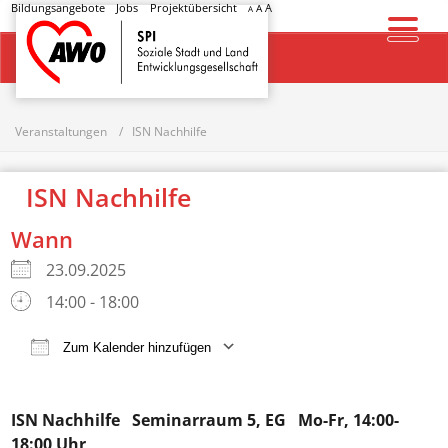
Bildungsangebote
Jobs
Projektübersicht
A
A
A
Startseite
Veranstaltungen
ISN Nachhilfe
ISN Nachhilfe
Wann
23.09.2025
14:00 - 18:00
Zum Kalender hinzufügen
ICS herunterladen
Google Kalender
ISN Nachhilfe
Seminarraum 5, EG Mo-Fr, 14:00-
18:00 Uhr