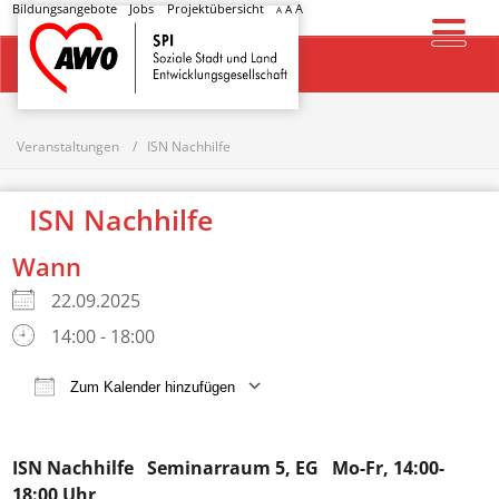
Bildungsangebote
Jobs
Projektübersicht
A
A
A
Startseite
Veranstaltungen
ISN Nachhilfe
ISN Nachhilfe
Wann
22.09.2025
14:00 - 18:00
Zum Kalender hinzufügen
ICS herunterladen
Google Kalender
ISN Nachhilfe
Seminarraum 5, EG Mo-Fr, 14:00-
18:00 Uhr