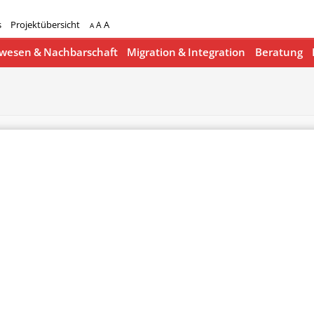
s
Projektübersicht
A
A
A
esen & Nachbarschaft
Migration & Integration
Beratung
lender
iCalendar