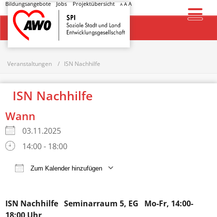
Bildungsangebote
Jobs
Projektübersicht
A
A
A
Startseite
Veranstaltungen
ISN Nachhilfe
ISN Nachhilfe
Wann
03.11.2025
14:00 - 18:00
Zum Kalender hinzufügen
ICS herunterladen
Google Kalender
ISN Nachhilfe
Seminarraum 5, EG Mo-Fr, 14:00-
18:00 Uhr