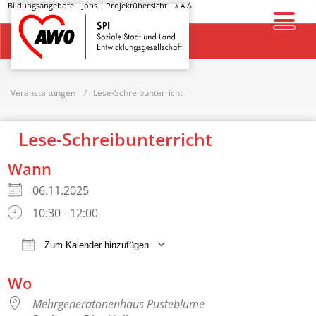
Bildungsangebote
Jobs
Projektübersicht
A
A
A
Startseite
Veranstaltungen
Lese-Schreibunterricht
Lese-Schreibunterricht
Wann
06.11.2025
10:30 - 12:00
Zum Kalender hinzufügen
ICS herunterladen
Google Kalender
Wo
Mehrgeneratonenhaus Pusteblume