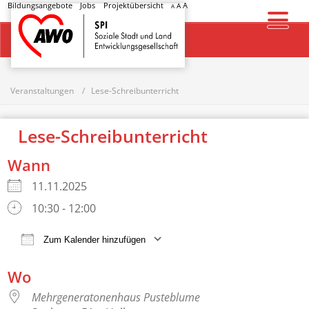
Bildungsangebote
Jobs
Projektübersicht
A
A
A
Startseite
Veranstaltungen
Lese-Schreibunterricht
Lese-Schreibunterricht
Wann
11.11.2025
10:30 - 12:00
Zum Kalender hinzufügen
ICS herunterladen
Google Kalender
Wo
Mehrgeneratonenhaus Pusteblume