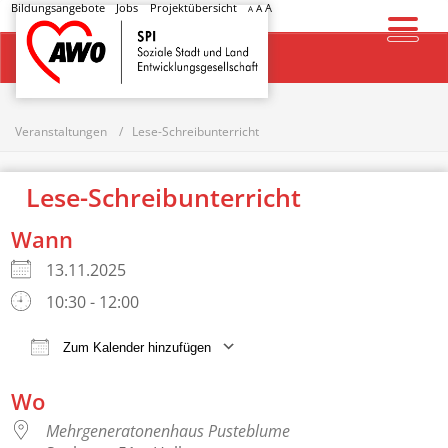
Bildungsangebote
Jobs
Projektübersicht
A
A
A
Startseite
Veranstaltungen
Lese-Schreibunterricht
Lese-Schreibunterricht
Wann
13.11.2025
10:30 - 12:00
Zum Kalender hinzufügen
ICS herunterladen
Google Kalender
Wo
Mehrgeneratonenhaus Pusteblume