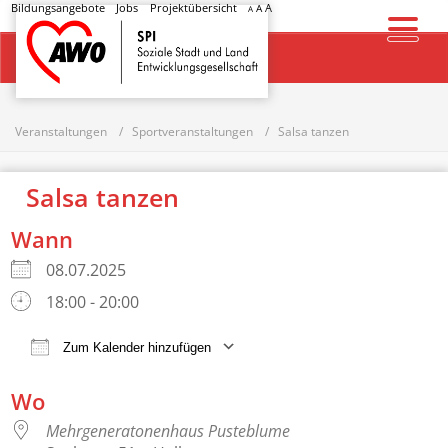
Bildungsangebote
Jobs
Projektübersicht
A
A
A
Startseite
Veranstaltungen
Sportveranstaltungen
Salsa tanzen
Salsa tanzen
Wann
08.07.2025
18:00 - 20:00
Zum Kalender hinzufügen
ICS herunterladen
Google Kalender
Wo
Mehrgeneratonenhaus Pusteblume