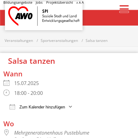
Bildungsangebote
Jobs
Projektübersicht
A
A
A
Startseite
Veranstaltungen
Sportveranstaltungen
Salsa tanzen
Salsa tanzen
Wann
15.07.2025
18:00 - 20:00
Zum Kalender hinzufügen
ICS herunterladen
Google Kalender
Wo
Mehrgeneratonenhaus Pusteblume