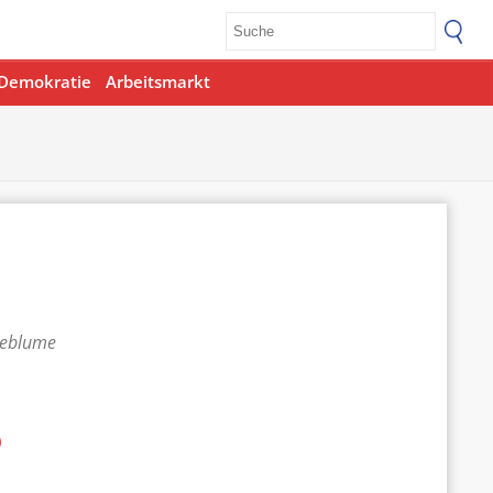
Demokratie
Arbeitsmarkt
teblume
p
Office 365
Outlook Live