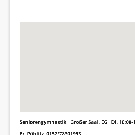
Seniorengymnastik
Großer Saal, EG Di, 10:00-
Fr.
Pöhlitz
0157/78301953