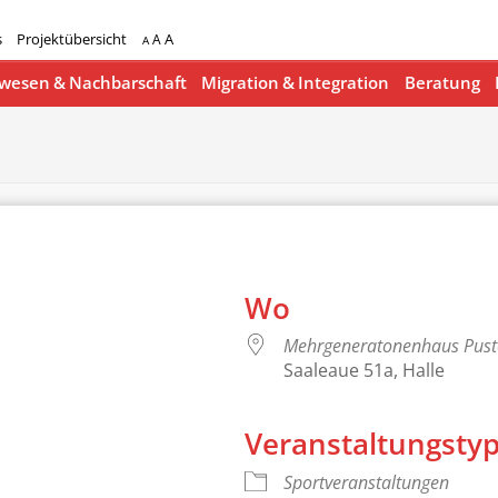
s
Projektübersicht
A
A
A
esen & Nachbarschaft
Migration & Integration
Beratung
Wo
Mehrgeneratonenhaus Pus
Saaleaue 51a, Halle
Veranstaltungsty
lender
iCalendar
Sportveranstaltungen