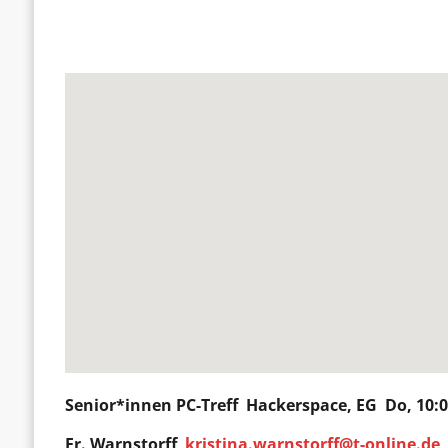
Senior*innen PC-Treff
Hackerspace
, EG Do, 10:
Fr.
Warnstorff
kristina.warnstorff@t-online.de