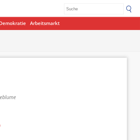
Demokratie
Arbeitsmarkt
teblume
p
Office 365
Outlook Live