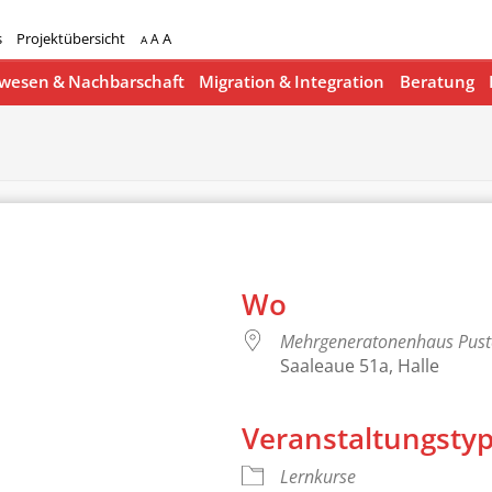
s
Projektübersicht
A
A
A
esen & Nachbarschaft
Migration & Integration
Beratung
Wo
Mehrgeneratonenhaus Pus
Saaleaue 51a, Halle
Veranstaltungsty
lender
iCalendar
Lernkurse