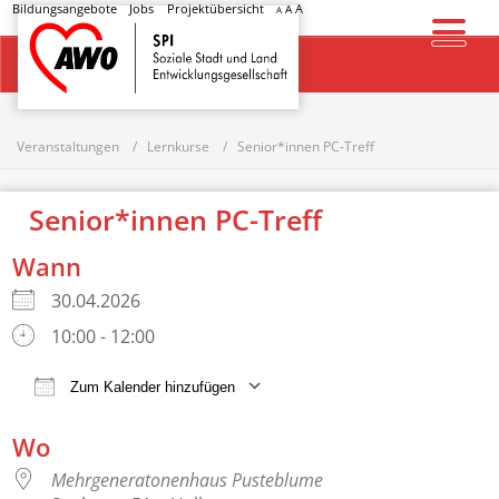
Bildungsangebote
Jobs
Projektübersicht
A
A
A
Startseite
Veranstaltungen
Lernkurse
Senior*innen PC-Treff
Senior*innen PC-Treff
Wann
30.04.2026
10:00 - 12:00
Zum Kalender hinzufügen
ICS herunterladen
Google Kalender
Wo
Mehrgeneratonenhaus Pusteblume