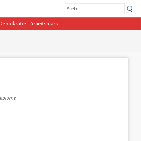
Demokratie
Arbeitsmarkt
teblume
p
Office 365
Outlook Live