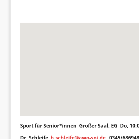
Sport für Senior*innen
Großer Saal, EG Do, 10:
Dr. Schleife
h.schleife@awo-spi.de
0345/686948