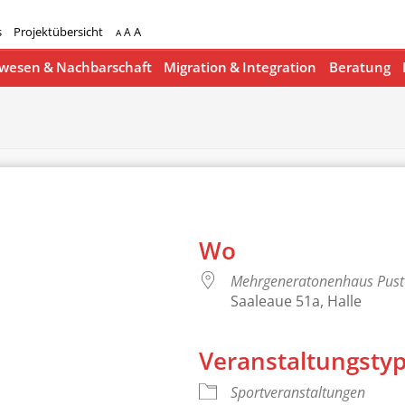
s
Projektübersicht
A
A
A
esen & Nachbarschaft
Migration & Integration
Beratung
Wo
Mehrgeneratonenhaus Pus
Saaleaue 51a, Halle
Veranstaltungsty
lender
iCalendar
Sportveranstaltungen