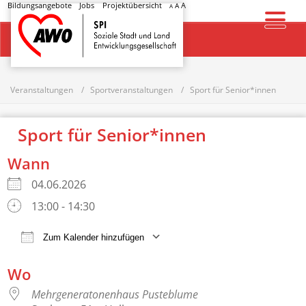
Bildungsangebote
Jobs
Projektübersicht
A
A
A
Startseite
Veranstaltungen
Sportveranstaltungen
Sport für Senior*innen
Sport für Senior*innen
Wann
04.06.2026
13:00 - 14:30
Zum Kalender hinzufügen
ICS herunterladen
Google Kalender
Wo
Mehrgeneratonenhaus Pusteblume