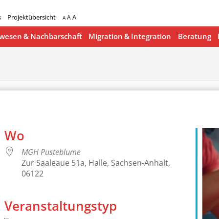
s
Projektübersicht
A
A
A
esen & Nachbarschaft
Migration & Integration
Beratung
Wo
MGH Pusteblume
Zur Saaleaue 51a, Halle, Sachsen-Anhalt,
06122
Veranstaltungstyp
lender
iCalendar