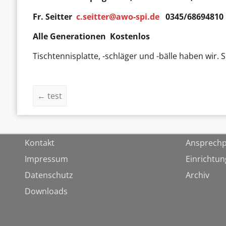
Fr. Seitter
c.seitter@awo-spi.de
0345/68694810
Alle Generationen Kostenlos
Tischtennisplatte, -schläger und -bälle haben wir. 
←
test
Kontakt
Ansprechp
Impressum
Einrichtu
Datenschutz
Archiv
Downloads