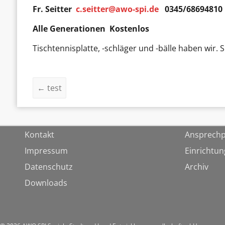
Fr. Seitter
c.seitter@awo-spi.de
0345/68694810
Alle Generationen Kostenlos
Tischtennisplatte, -schläger und -bälle haben wir. 
←
test
Kontakt
Ansprechp
Impressum
Einrichtu
Datenschutz
Archiv
Downloads