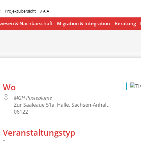
s
Projektübersicht
A
A
A
esen & Nachbarschaft
Migration & Integration
Beratung
Wo
MGH Pusteblume
Zur Saaleaue 51a, Halle, Sachsen-Anhalt,
06122
Veranstaltungstyp
lender
iCalendar