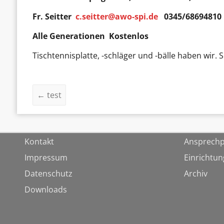
Fr. Seitter
c.seitter@awo-spi.de
0345/68694810
Alle Generationen Kostenlos
Tischtennisplatte, -schläger und -bälle haben wir. 
←
test
Kontakt
Ansprechp
Impressum
Einrichtu
Datenschutz
Archiv
Downloads