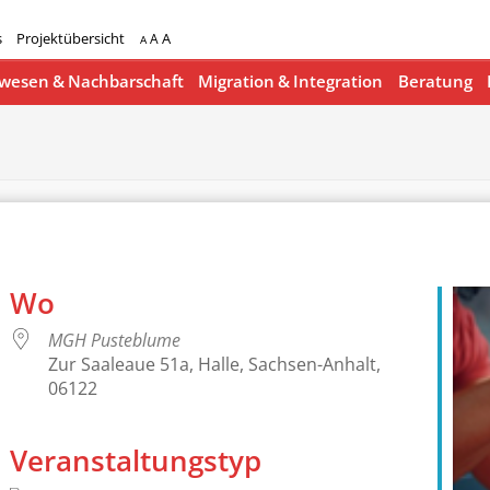
s
Projektübersicht
A
A
A
esen & Nachbarschaft
Migration & Integration
Beratung
Wo
MGH Pusteblume
Zur Saaleaue 51a, Halle, Sachsen-Anhalt,
06122
Veranstaltungstyp
lender
iCalendar