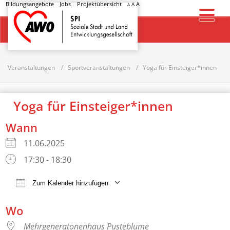
Bildungsangebote
Jobs
Projektübersicht
A
A
A
Startseite
Veranstaltungen
Sportveranstaltungen
Yoga für Einsteiger*innen
Yoga für Einsteiger*innen
Wann
11.06.2025
17:30 - 18:30
Zum Kalender hinzufügen
ICS herunterladen
Google Kalender
Wo
Mehrgeneratonenhaus Pusteblume