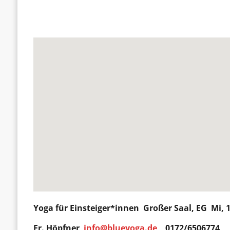
Yoga für Einsteiger*innen
Großer Saal, EG Mi, 
Fr. Höpfner
info@blueyoga.de
0172/6506774