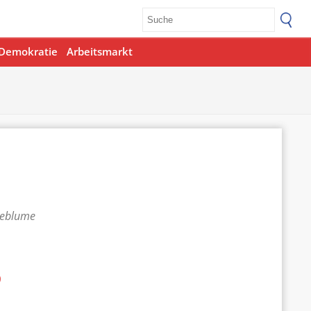
Demokratie
Arbeitsmarkt
teblume
p
Office 365
Outlook Live