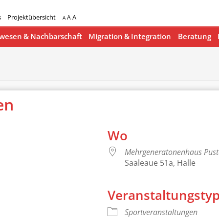
s
Projektübersicht
A
A
A
esen & Nachbarschaft
Migration & Integration
Beratung
nen
Wo
Mehrgeneratonenhaus Pus
Saaleaue 51a, Halle
Veranstaltungsty
lender
iCalendar
Sportveranstaltungen