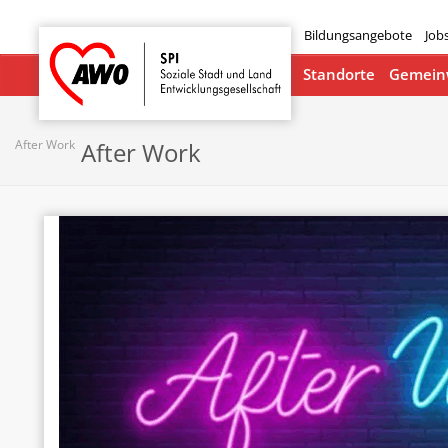
Bildungsangebote
Job
Startseite
Standorte
Gemeinw
After Work
After Work