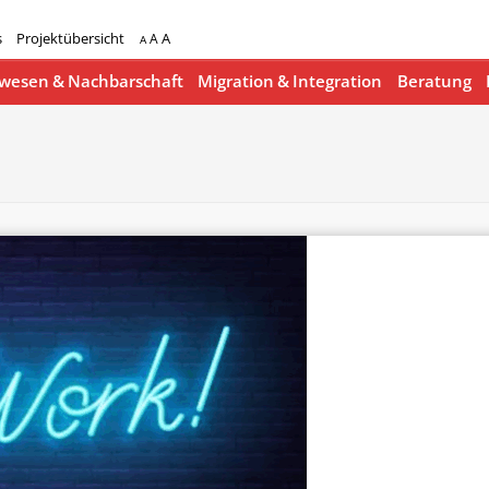
s
Projektübersicht
A
A
A
esen & Nachbarschaft
Migration & Integration
Beratung