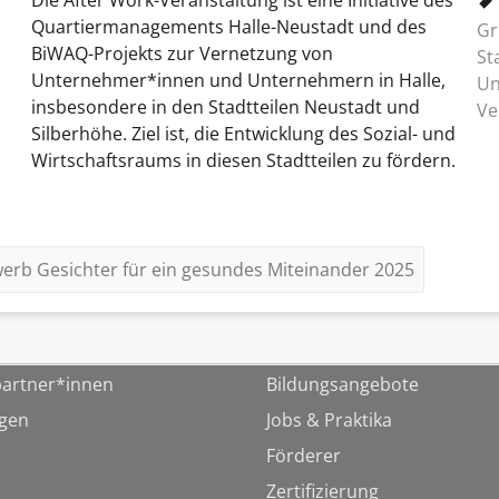
Die After Work-Veranstaltung ist eine Initiative des
Quartiermanagements Halle-Neustadt und des
Gr
BiWAQ-Projekts zur Vernetzung von
St
Unternehmer*innen und Unternehmern in Halle,
Un
insbesondere in den Stadtteilen Neustadt und
Ve
Silberhöhe. Ziel ist, die Entwicklung des Sozial- und
Wirtschaftsraums in diesen Stadtteilen zu fördern.
rb Gesichter für ein gesundes Miteinander 2025
artner*innen
Bildungsangebote
ngen
Jobs & Praktika
Förderer
Zertifizierung