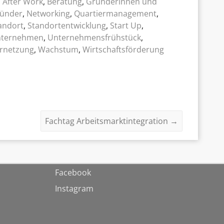
After Work
,
Beratung
,
Gründerinnen und
ünder
,
Networking
,
Quartiermanagement
,
andort
,
Standortentwicklung
,
Start Up
,
ternehmen
,
Unternehmensfrühstück
,
rnetzung
,
Wachstum
,
Wirtschaftsförderung
Fachtag Arbeitsmarktintegration
→
Facebook
Instagram