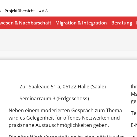
s
Projektübersicht
A
A
A
esen & Nachbarschaft
Migration & Integration
Beratung
Zur Saaleaue 51 a, 06122 Halle (Saale)
Ih
Ms
Seminarraum 3 (Erdgeschoss)
ge
Neben einem moderierten Gespräch zum Thema
Te
wird es Gelegenheit für offenes Netzwerken und
praxisnahe Austauschmöglichkeiten geben.
E-