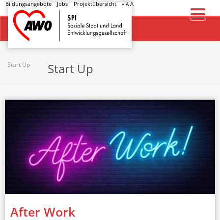
Bildungsangebote
Jobs
Projektübersicht
A
A
A
Startseite
Start Up
Start Up
After Work