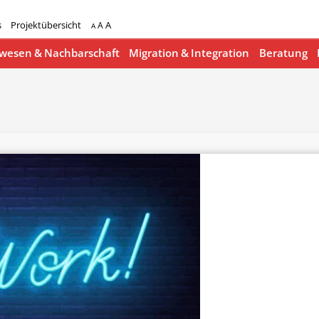
s
Projektübersicht
A
A
A
esen & Nachbarschaft
Migration & Integration
Beratung