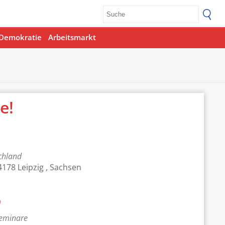
Demokratie
Arbeitsmarkt
e!
chland
4178 Leipzig , Sachsen
p
Office 365
Outlook Live
eminare