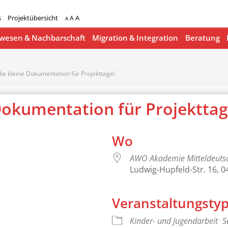
s
Projektübersicht
A
A
A
esen & Nachbarschaft
Migration & Integration
Beratung
ie kleine Dokumentation für Projekttage!
Dokumentation für Projekttag
Wo
AWO Akademie Mitteldeuts
Ludwig-Hupfeld-Str. 16, 0
Veranstaltungsty
lender
iCalendar
Kinder- und Jugendarbeit
S