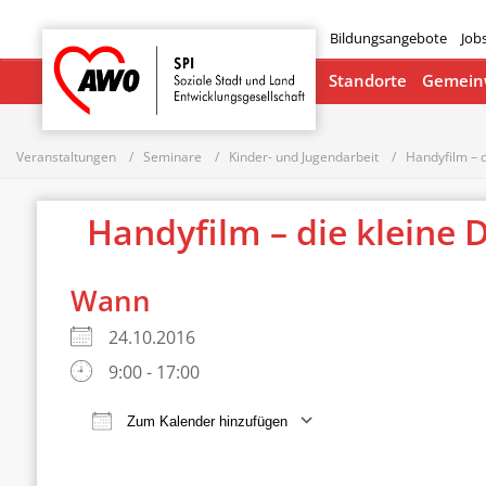
Bildungsangebote
Job
Startseite
Standorte
Gemeinw
Veranstaltungen
Seminare
Kinder- und Jugendarbeit
Handyfilm – d
Handyfilm – die kleine 
Wann
24.10.2016
9:00 - 17:00
Zum Kalender hinzufügen
ICS herunterladen
Google Ka